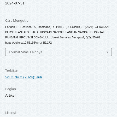
2024-07-31
Cara Mengutip
Faridah, F., Hestiana , A., Romdana, R., Putri, S., & Solichin, S. (2024). GERAKAN
BERSIH PANTAI SEBAGAI UPAYA PENANGGULANGAN SAMPAH DI PANTAI
PANJANG PROVINSI BENGKULU.
Jurnal Semarak Mengabdi
,
3
(2), 55–62.
https://doi.org/10.56135/jsm.v3i2.172
Format Sitasi Lainnya
Terbitan
Vol 3 No 2 (2024): Juli
Bagian
Artikel
Lisensi