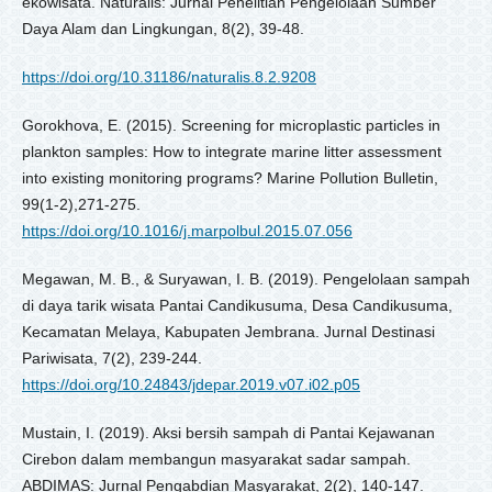
ekowisata. Naturalis: Jurnal Penelitian Pengelolaan Sumber
Daya Alam dan Lingkungan, 8(2), 39-48.
https://doi.org/10.31186/naturalis.8.2.9208
Gorokhova, E. (2015). Screening for microplastic particles in
plankton samples: How to integrate marine litter assessment
into existing monitoring programs? Marine Pollution Bulletin,
99(1-2),271-275.
https://doi.org/10.1016/j.marpolbul.2015.07.056
Megawan, M. B., & Suryawan, I. B. (2019). Pengelolaan sampah
di daya tarik wisata Pantai Candikusuma, Desa Candikusuma,
Kecamatan Melaya, Kabupaten Jembrana. Jurnal Destinasi
Pariwisata, 7(2), 239-244.
https://doi.org/10.24843/jdepar.2019.v07.i02.p05
Mustain, I. (2019). Aksi bersih sampah di Pantai Kejawanan
Cirebon dalam membangun masyarakat sadar sampah.
ABDIMAS: Jurnal Pengabdian Masyarakat, 2(2), 140-147.