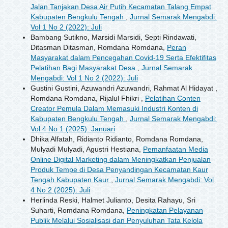
Jalan Tanjakan Desa Air Putih Kecamatan Talang Empat
Kabupaten Bengkulu Tengah
,
Jurnal Semarak Mengabdi:
Vol 1 No 2 (2022): Juli
Bambang Sutikno, Marsidi Marsidi, Septi Rindawati,
Ditasman Ditasman, Romdana Romdana,
Peran
Masyarakat dalam Pencegahan Covid-19 Serta Efektifitas
Pelatihan Bagi Masyarakat Desa
,
Jurnal Semarak
Mengabdi: Vol 1 No 2 (2022): Juli
Gustini Gustini, Azuwandri Azuwandri, Rahmat Al Hidayat ,
Romdana Romdana, Rijalul Fhikri ,
Pelatihan Conten
Creator Pemula Dalam Memasuki Industri Konten di
Kabupaten Bengkulu Tengah
,
Jurnal Semarak Mengabdi:
Vol 4 No 1 (2025): Januari
Dhika Alfatah, Ridianto Ridianto, Romdana Romdana,
Mulyadi Mulyadi, Agustri Hestiana,
Pemanfaatan Media
Online Digital Marketing dalam Meningkatkan Penjualan
Produk Tempe di Desa Penyandingan Kecamatan Kaur
Tengah Kabupaten Kaur
,
Jurnal Semarak Mengabdi: Vol
4 No 2 (2025): Juli
Herlinda Reski, Halmet Julianto, Desita Rahayu, Sri
Suharti, Romdana Romdana,
Peningkatan Pelayanan
Publik Melalui Sosialisasi dan Penyuluhan Tata Kelola