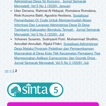
Administrasi Desa Sri Kuncoro
,
Jurnal Semarak
Mengabdi: Vol 5 No 1 (2026): Januari
Ulan Deriana, Rahmat Al Hidayat, Romdana Romdana,
Riski Kusuma Bakti, Agustria Hestiana,
Sosialisasi
Pemanfaatan Qr Code Untuk Mempermudah Akses
Informasi Dan Layanan Administrasi Desa Di Desa
Tiambang Kabupaten Bengkulu Tengah
,
Jurnal Semarak
Mengabdi: Vol 5 No 2 (2026): Juli
Yohanes Susanto, Sudriyanti Putri, Muhammad Sholihin,
Amrullah Amrullah, Rijalul Fhikri,
Sosialisasi Administrasi
Desa Melalui Program Pelatihan dan Pengembangan
Masyarakat di Desa Kota Titik Kecamatan Pematang Tiga
Menggunakan Aplikasi Camscanner dan Google Drive
,
Jurnal Semarak Mengabdi: Vol 5 No 2 (2026): Juli
<<
<
1
2