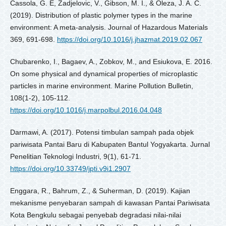
Cassola, G. E, Zadjelovic, V., Gibson, M. I., & Oleza, J. A. C.
(2019). Distribution of plastic polymer types in the marine
environment: A meta-analysis. Journal of Hazardous Materials
369, 691-698.
https://doi.org/10.1016/j.jhazmat.2019.02.067
Chubarenko, I., Bagaev, A., Zobkov, M., and Esiukova, E. 2016.
On some physical and dynamical properties of microplastic
particles in marine environment. Marine Pollution Bulletin,
108(1-2), 105-112.
https://doi.org/10.1016/j.marpolbul.2016.04.048
Darmawi, A. (2017). Potensi timbulan sampah pada objek
pariwisata Pantai Baru di Kabupaten Bantul Yogyakarta. Jurnal
Penelitian Teknologi Industri, 9(1), 61-71.
https://doi.org/10.33749/jpti.v9i1.2907
Enggara, R., Bahrum, Z., & Suherman, D. (2019). Kajian
mekanisme penyebaran sampah di kawasan Pantai Pariwisata
Kota Bengkulu sebagai penyebab degradasi nilai-nilai