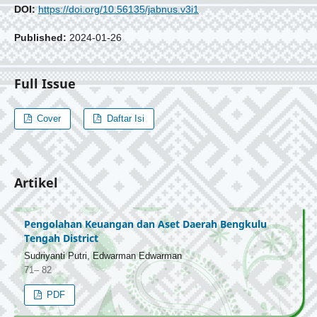
DOI:
https://doi.org/10.56135/jabnus.v3i1
Published:
2024-01-26
Full Issue
Cover
Daftar Isi
Artikel
Pengolahan Keuangan dan Aset Daerah Bengkulu
Tengah District
Sudriyanti Putri, Edwarman Edwarman
71– 82
PDF