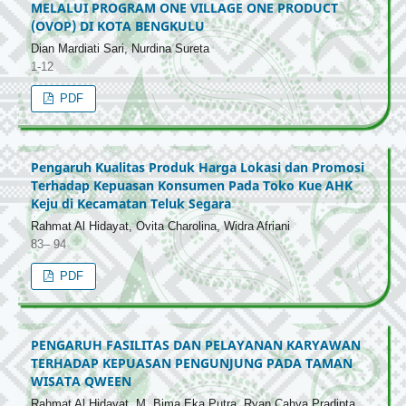
MELALUI PROGRAM ONE VILLAGE ONE PRODUCT
(OVOP) DI KOTA BENGKULU
Dian Mardiati Sari, Nurdina Sureta
1-12
PDF
Pengaruh Kualitas Produk Harga Lokasi dan Promosi
Terhadap Kepuasan Konsumen Pada Toko Kue AHK
Keju di Kecamatan Teluk Segara
Rahmat Al Hidayat, Ovita Charolina, Widra Afriani
83– 94
PDF
PENGARUH FASILITAS DAN PELAYANAN KARYAWAN
TERHADAP KEPUASAN PENGUNJUNG PADA TAMAN
WISATA QWEEN
Rahmat Al Hidayat, M. Bima Eka Putra, Ryan Cahya Pradipta