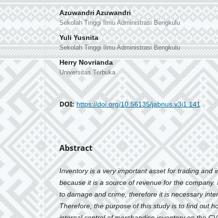
Azuwandri Azuwandri
Sekolah Tinggi Ilmu Administrasi Bengkulu
Yuli Yusnita
Sekolah Tinggi Ilmu Administrasi Bengkulu
Herry Novrianda
Universitas Terbuka
DOI:
https://doi.org/10.56135/jabnus.v3i1.141
Abstract
Inventory is a very important asset for trading and
because it is a source of revenue for the company.
to damage and crime, therefore it is necessary inter
Therefore, the purpose of this study is to find out h
internal control of merchandise inventory on the CV