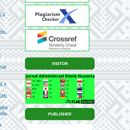
. 2
 No.
n
VISITOR
rnal
l. 4
TAN
ital
ulu.
PUBLISHER
a