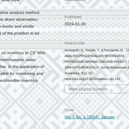
iptive analysis method.
Published
ke direct observation,
2024-01-26
e books and similar
is of the problem to be
How to Cite
Azuwandri, A., Yusnita, Y., & Novrianda, H. . (
m on inventory at CV. Mita
ANALISIS PENGENDALIAN INTERN ATAS
 merchandise, sales
PERSEDIAAN BARANG DAGANG PADA CV. 
e. In the application of
JAYA KOTA BENGKULU.
Jurnal Administrasi 
nsible for monitoring and
Nusantara
,
3
(1), 23–.
https://doi.org/10.56135/jabnus.v3i1.141
erchandise inventory.
More Citation Formats
Issue
Vol. 3 No. 1 (2024): Januari