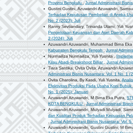
Provinsi Bengkulu
,
Jurnal Administrasi Bisnis
Gustini Gustini, Azuwandri Azuwandri, Samsu
Terhadap Keputusan Pembelian di Aneka Usa
No. 2 (2023): Juli
Ranny Sevtiandary, Trinanda Utami, Yuli Yusn
Pengelolaan Keuangan dan Aset Daerah Ka
2 (2024): Juli
Azuwandri Azuwandri, Muhammad Bima Eka 
Kabupaten Bengkulu Tengah
,
Jurnal Adminis
Nurmailiza Nurmailiza, Yuli Yusnita ,
Implemen
Kilau Abadi-Breakshoot Billiar
,
Jurnal Adminis
Tiara Santika, Ovita Ovita, Azuwandri Azuwan
Administrasi Bisnis Nusantara: Vol. 1 No. 1 (
Ovita Charolina, By Kasdi, Yuli Yusnita,
Anali
Efektivitas Produksi Pada Usaha Kopi Bubuk
No. 1 (2025): Januari
Azuwandri Azuwandri, M Bima Eka Putra,
ST
KOTA BENGKULU
,
Jurnal Administrasi Bisni
Azuwandri Azuwandri, Mulyadi Mulyadi, Samsul 
dan Kualitas Produk Terhadap Kepuasan Pe
,
Jurnal Administrasi Bisnis Nusantara: Vol. 5
Azuwandri Azuwandri, Gustini Gustini, M Bima 