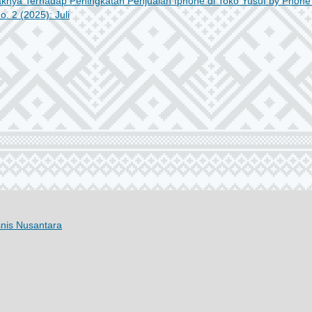
nya Terhadap Peningkatan Penjualan Iphone di Toko Yusuf by Phon
o. 2 (2025): Juli
snis Nusantara