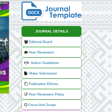
JOURNAL DETAILS
Editorial Board
Peer Reviewers
Author Guidelines
Make Submission
Publication Ethicss
Peer Reviewers Policy
Focus And Scope