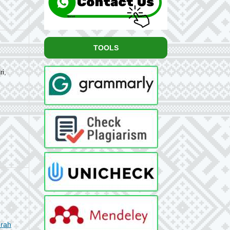
TOOLS
i,
erah