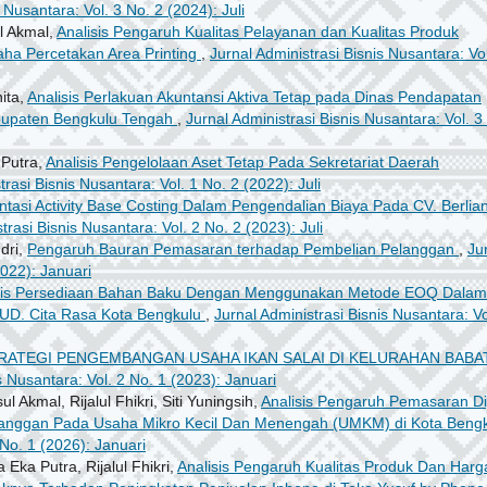
 Nusantara: Vol. 3 No. 2 (2024): Juli
l Akmal,
Analisis Pengaruh Kualitas Pelayanan dan Kualitas Produk
ha Percetakan Area Printing
,
Jurnal Administrasi Bisnis Nusantara: Vol
ita,
Analisis Perlakuan Akuntansi Aktiva Tetap pada Dinas Pendapatan
bupaten Bengkulu Tengah
,
Jurnal Administrasi Bisnis Nusantara: Vol. 3
Putra,
Analisis Pengelolaan Aset Tetap Pada Sekretariat Daerah
trasi Bisnis Nusantara: Vol. 1 No. 2 (2022): Juli
tasi Activity Base Costing Dalam Pengendalian Biaya Pada CV. Berlia
trasi Bisnis Nusantara: Vol. 2 No. 2 (2023): Juli
dri,
Pengaruh Bauran Pemasaran terhadap Pembelian Pelanggan
,
Ju
2022): Januari
sis Persediaan Bahan Baku Dengan Menggunakan Metode EOQ Dalam
 UD. Cita Rasa Kota Bengkulu
,
Jurnal Administrasi Bisnis Nusantara: Vo
RATEGI PENGEMBANGAN USAHA IKAN SALAI DI KELURAHAN BABA
s Nusantara: Vol. 2 No. 1 (2023): Januari
Akmal, Rijalul Fhikri, Siti Yuningsih,
Analisis Pengaruh Pemasaran Dig
langgan Pada Usaha Mikro Kecil Dan Menengah (UMKM) di Kota Bengk
 No. 1 (2026): Januari
Eka Putra, Rijalul Fhikri,
Analisis Pengaruh Kualitas Produk Dan Harg