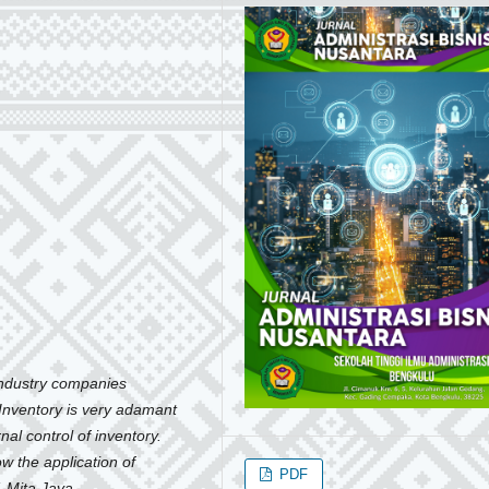
 industry companies
 Inventory is very adamant
nal control of inventory.
ow the application of
PDF
. Mita Jaya.